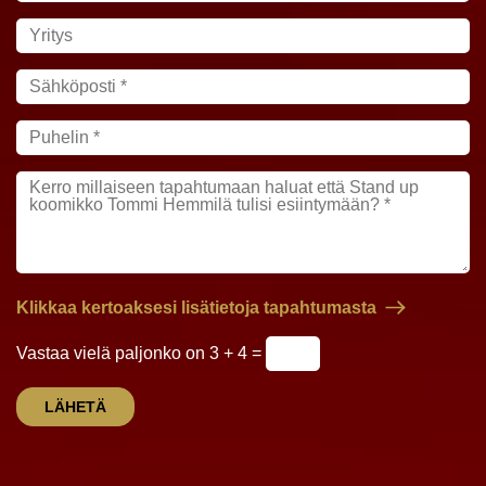
Klikkaa kertoaksesi lisätietoja tapahtumasta
Vastaa vielä paljonko on 3 + 4 =