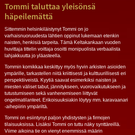
Tommi taluttaa yleisönsä
häpeilemättä
Sittemmin helsinkiläistynyt Tommi on jo
varhaisnuoruudesta lähtien oppinut lukemaan etenkin
naisten, henkisiä tarpeita. Tämä Keltakankaan vuoden
huvittaja tittelin voittaja osoitti monipuolista verbaalista
lahjakkuutta jo yläasteella.
Tommin komikkaa keskittyy myös hyvin arkisten asioiden
ympärille, tarkastellen niitä kriittisesti ja kulttuurillisesti eri
perspektiiveistä. Kyytiä saavat esimerkiksi naisten ja
miesten väliset tabut, jännitykseen, vuorovaikutukseen ja
tutustumiseen sekä vanhenemiseen liittyvät
ongelmatilanteet. Erikoisuuksiakin löytyy mm. karavaanari
-aihepiirin ympäriltä.
Tommi on esiintynyt paljon yhdistysten ja firmojen
tilaisuuksissa. Lisäksi Tommi on tuttu näky synttäreillä.
Viime aikoina tie on vienyt enemmissä määrin