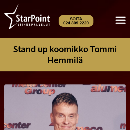
SOITA
024 809 2220
Stand up koomikko Tommi
Hemmilä