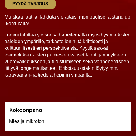
PYYDÄ TARJOUS
Murskaa jäät ja ilahduta vieraitaisi monipuolisella stand up
-komiikalla!
Tommi taluttaa yleisönsä häpeilemättä myös hyvin arkisten
asioiden ympärille, tarkastellen niitä kriittisesti ja
kulttuurillisesti eri perspektiiveistä. Kyytiä saavat
esimerkiksi naisten ja miesten väliset tabut, jännitykseen,
vuorovaikutukseen ja tutustumiseen sekä vanhenemiseen
liittyvät ongelmatilanteet. Erikoisuuksiakin löytyy mm.
karavaanari- ja tiede aihepiirin ympäriltä.
Kokoonpano
Mies ja mikrofoni