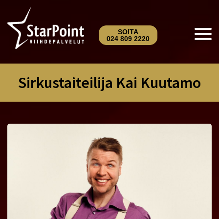
SOITA
024 809 2220
Sirkustaiteilija Kai Kuutamo