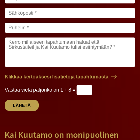
Klikkaa kertoaksesi lisätietoja tapahtumasta
Vastaa vielä paljonko on 1 + 8 =
Kai Kuutamo on monipuolinen