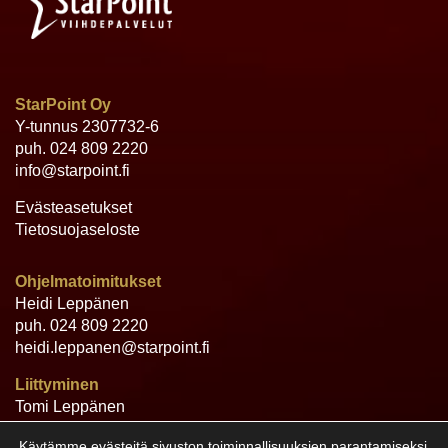
StarPoint Oy
Y-tunnus 2307732-6
puh.
024 809 2220
info@starpoint.fi
Evästeasetukset
Tietosuojaseloste
Ohjelmatoimitukset
Heidi Leppänen
puh.
024 809 2220
heidi.leppanen@starpoint.fi
Liittyminen
Tomi Leppänen
puh.
024 809 2220
Käytämme evästeitä sivuston toiminnallisuuksien parantamiseksi.