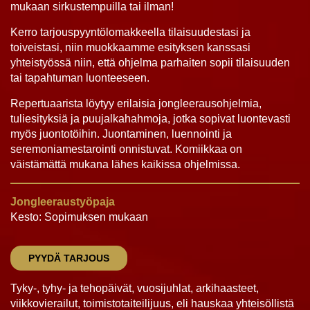
mukaan sirkustempuilla tai ilman!
Kerro tarjouspyyntölomakkeella tilaisuudestasi ja
toiveistasi, niin muokkaamme esityksen kanssasi
yhteistyössä niin, että ohjelma parhaiten sopii tilaisuuden
tai tapahtuman luonteeseen.
Repertuaarista löytyy erilaisia jongleerausohjelmia,
tuliesityksiä ja puujalkahahmoja, jotka sopivat luontevasti
myös juontotöihin. Juontaminen, luennointi ja
seremoniamestarointi onnistuvat. Komiikkaa on
väistämättä mukana lähes kaikissa ohjelmissa.
Jongleeraustyöpaja
Kesto: Sopimuksen mukaan
PYYDÄ TARJOUS
Tyky-, tyhy- ja tehopäivät, vuosijuhlat, arkihaasteet,
viikkovierailut, toimistotaiteilijuus, eli hauskaa yhteisöllistä