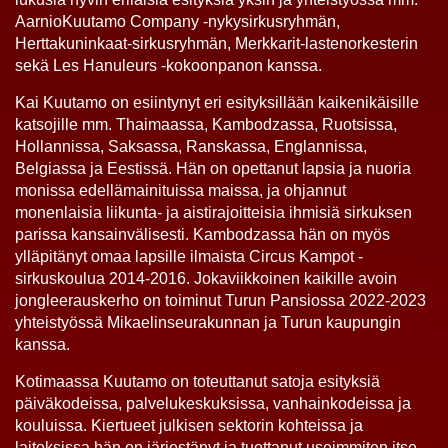
AarnioKuutamo Company -nykysirkusryhmän,
Herttakuninkaat-sirkusryhmän, Merkkarit-lastenorkesterin
sekä Les Hanuleurs -kokoonpanon kanssa.
Kai Kuutamo on esiintynyt eri esityksillään kaikenikäisille
katsojille mm. Thaimaassa, Kambodzassa, Ruotsissa,
Hollannissa, Saksassa, Ranskassa, Englannissa,
Belgiassa ja Eestissä. Hän on opettanut lapsia ja nuoria
monissa edellämainituissa maissa, ja ohjannut
monenlaisia liikunta- ja aistirajoitteisia ihmisiä sirkuksen
parissa kansainvälisesti. Kambodzassa hän on myös
ylläpitänyt omaa lapsille ilmaista Circus Kampot -
sirkuskoulua 2014-2016. Jokaviikkoinen kaikille avoin
jongleerauskerho on toiminut Turun Pansiossa 2022-2023
yhteistyössä Mikaelinseurakunnan ja Turun kaupungin
kanssa.
Kotimaassa Kuutamo on toteuttanut satoja esityksiä
päiväkodeissa, palvelukeskuksissa, vanhainkodeissa ja
kouluissa. Kiertueet julkisen sektorin kohteissa ja
laitoksissa hän on järjestänyt ja tuottanut useimmiten itse.