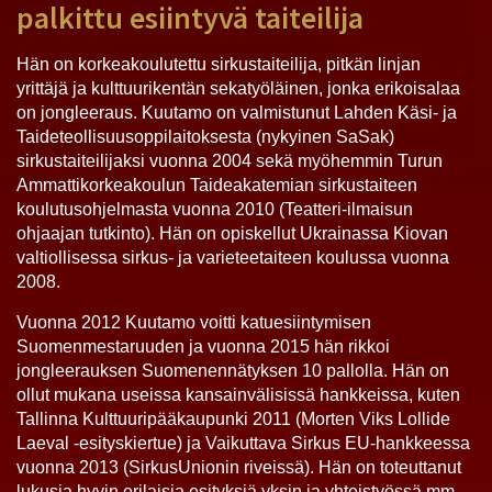
palkittu esiintyvä taiteilija
Hän on korkeakoulutettu sirkustaiteilija, pitkän linjan
yrittäjä ja kulttuurikentän sekatyöläinen, jonka erikoisalaa
on jongleeraus. Kuutamo on valmistunut Lahden Käsi- ja
Taideteollisuusoppilaitoksesta (nykyinen SaSak)
sirkustaiteilijaksi vuonna 2004 sekä myöhemmin Turun
Ammattikorkeakoulun Taideakatemian sirkustaiteen
koulutusohjelmasta vuonna 2010 (Teatteri-ilmaisun
ohjaajan tutkinto). Hän on opiskellut Ukrainassa Kiovan
valtiollisessa sirkus- ja varieteetaiteen koulussa vuonna
2008.
Vuonna 2012 Kuutamo voitti katuesiintymisen
Suomenmestaruuden ja vuonna 2015 hän rikkoi
jongleerauksen Suomenennätyksen 10 pallolla. Hän on
ollut mukana useissa kansainvälisissä hankkeissa, kuten
Tallinna Kulttuuripääkaupunki 2011 (Morten Viks Lollide
Laeval -esityskiertue) ja Vaikuttava Sirkus EU-hankkeessa
vuonna 2013 (SirkusUnionin riveissä). Hän on toteuttanut
lukusia hyvin erilaisia esityksiä yksin ja yhteistyössä mm.