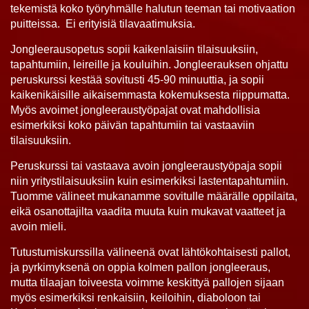
tekemistä koko työryhmälle halutun teeman tai motivaation
puitteissa. Ei erityisiä tilavaatimuksia.
Jongleerausopetus sopii kaikenlaisiin tilaisuuksiin,
tapahtumiin, leireille ja kouluihin. Jongleerauksen ohjattu
peruskurssi kestää sovitusti 45-90 minuuttia, ja sopii
kaikenikäisille aikaisemmasta kokemuksesta riippumatta.
Myös avoimet jongleeraustyöpajat ovat mahdollisia
esimerkiksi koko päivän tapahtumiin tai vastaaviin
tilaisuuksiin.
Peruskurssi tai vastaava avoin jongleeraustyöpaja sopii
niin yritystilaisuuksiin kuin esimerkiksi lastentapahtumiin.
Tuomme välineet mukanamme sovitulle määrälle oppilaita,
eikä osanottajilta vaadita muuta kuin mukavat vaatteet ja
avoin mieli.
Tutustumiskurssilla välineenä ovat lähtökohtaisesti pallot,
ja pyrkimyksenä on oppia kolmen pallon jongleeraus,
mutta tilaajan toiveesta voimme keskittyä pallojen sijaan
myös esimerkiksi renkaisiin, keiloihin, diaboloon tai