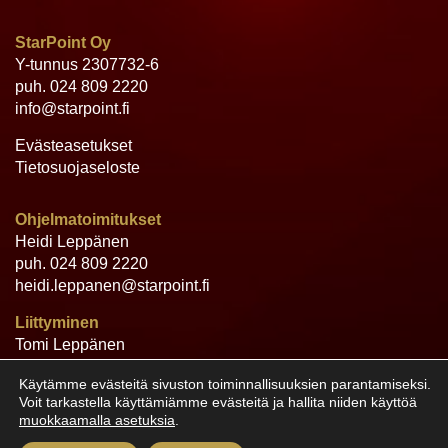
StarPoint Oy
Y-tunnus 2307732-6
puh.
024 809 2220
info@starpoint.fi
Evästeasetukset
Tietosuojaseloste
Ohjelmatoimitukset
Heidi Leppänen
puh.
024 809 2220
heidi.leppanen@starpoint.fi
Liittyminen
Tomi Leppänen
puh.
024 809 2220
Käytämme evästeitä sivuston toiminnallisuuksien parantamiseksi.
tomi.leppanen@starpoint.fi
Voit tarkastella käyttämiämme evästeitä ja hallita niiden käyttöä
muokkaamalla asetuksia
.