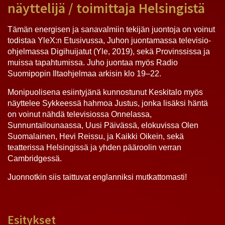
näyttelijä / toimittaja Helsingistä
Tämän energisen ja sanavalmiin tekijän juontoja on voinut
todistaa YleX:n Etusivussa, Juhon juontamassa televisio-
ohjelmassa Digihuijatut (Yle, 2019), sekä Provinssissa ja
muissa tapahtumissa. Juho juontaa myös Radio
Suomipopin Iltaohjelmaa arkisin klo 19–22.
Monipuolisena esiintyjänä kunnostunut Keskitalo myös
näyttelee Sykkeessä hahmoa Justus, jonka lisäksi häntä
on voinut nähdä televisiossa Onnelassa,
Sunnuntailounaassa, Uusi Päivässä, elokuvissa Olen
Suomalainen, Hevi Reissu, ja Kaikki Oikein, sekä
teatterissa Helsingissä ja yhden pääroolin verran
Cambridgessä.
Juonnotkin siis taittuvat englanniksi mutkattomasti!
Esitykset