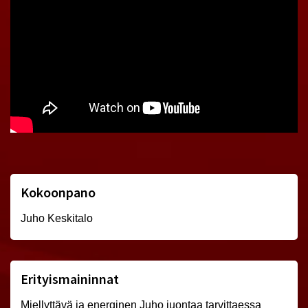
Kokoonpano
Juho Keskitalo
Erityismaininnat
Miellyttävä ja energinen Juho juontaa tarvittaessa