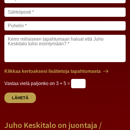
Klikkaa kertoaksesi lisätietoja tapahtumasta
Vastaa vielä paljonko on 3 + 5 =
Juho Keskitalo on juontaja /