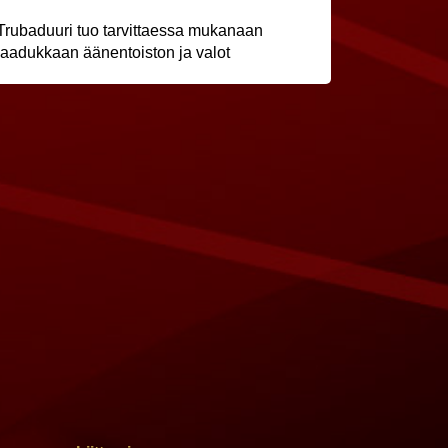
Trubaduuri tuo tarvittaessa mukanaan
laadukkaan äänentoiston ja valot