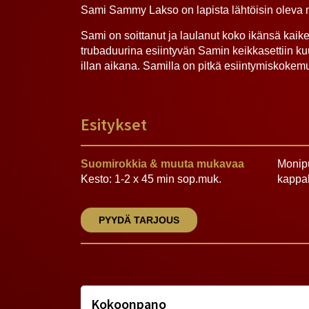
Sami Sammy Lakso on lapista lähtöisin oleva m
Sami on soittanut ja laulanut koko ikänsä kaike
trubaduurina esiintyvän Samin keikkasettiin k
illan aikana. Samilla on pitkä esiintymiskokemu
Esitykset
Suomirokkia & muuta mukavaa
Monipu
Kesto: 1-2 x 45 min sop.muk.
kappal
PYYDÄ TARJOUS
Kokoonpano