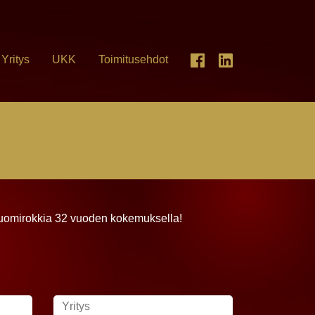
Yritys
UKK
Toimitusehdot
uomirokkia 32 vuoden kokemuksella!