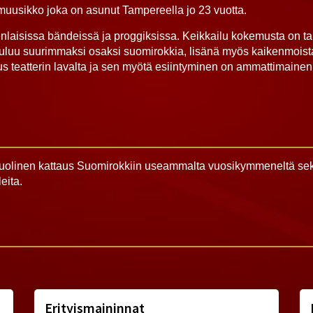
uusikko joka on asunut Tampereella jo 23 vuotta.
nlaisissa bändeissä ja proggiksissa. Keikkailu kokemusta on tak
uuluu suurimmaksi osaksi suomirokkia, lisänä myös kaikenmoist
s teatterin lavalta ja sen myötä esiintyminen on ammattimainen j
olinen kattaus Suomirokkiin useammalta vuosikymmeneltä sek
eita.
Erityismaininnat