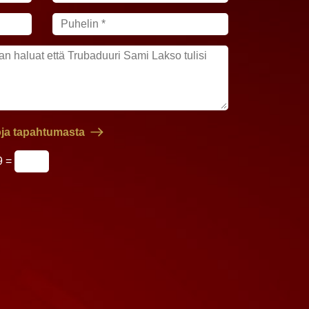
toja tapahtumasta
9 =